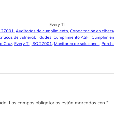
Every TI
O 27001
, 
Auditorías de cumplimiento
, 
Capacitación en ciber
Críticas de vulnerabilidades
, 
Cumplimiento ASFI
, 
Cumplimien
ta Cruz
, 
Every TI
, 
ISO 27001
, 
Monitoreo de soluciones
, 
Parche
ada.
Los campos obligatorios están marcados con
*