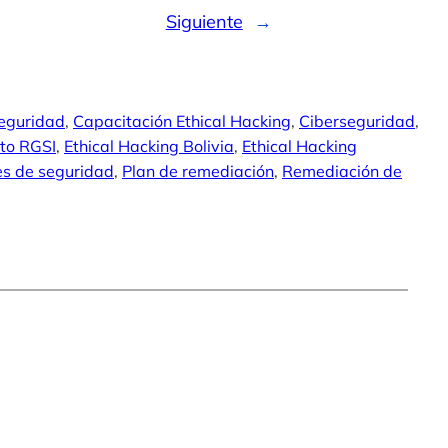
Siguiente
→
seguridad
, 
Capacitación Ethical Hacking
, 
Ciberseguridad
, 
to RGSI
, 
Ethical Hacking Bolivia
, 
Ethical Hacking
s de seguridad
, 
Plan de remediación
, 
Remediación de