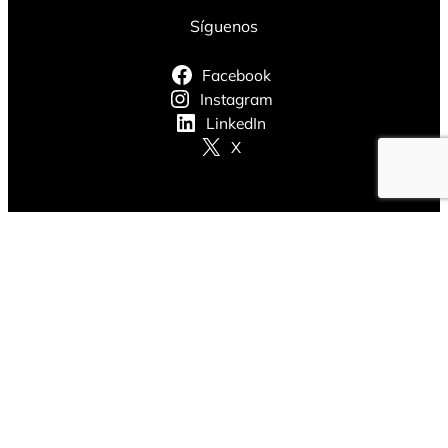
Síguenos
Facebook
Instagram
LinkedIn
X
© 2024 Every TI. Todos los derechos reservados.
Aviso de Privacidad
·
Términos y Condiciones
·
Política de Cookies