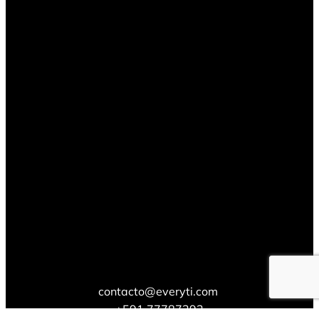
contacto@everyti.com
+591 77787292