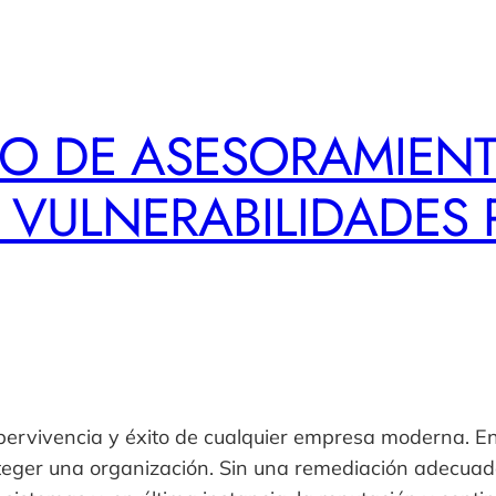
IO DE ASESORAMIENT
 VULNERABILIDADES 
upervivencia y éxito de cualquier empresa moderna. E
teger una organización. Sin una remediación adecuada