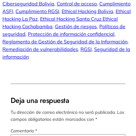
Ciberseguridad Bolivia
, 
Control de acceso
, 
Cumplimiento
ASFI
, 
Cumplimiento RGSI
, 
Ethical Hacking Bolivia
, 
Ethical
Hacking La Paz
, 
Ethical Hacking Santa Cruz Ethical
Hacking Cochabamba
, 
Gestión de riesgos
, 
Políticas de
seguridad
, 
Protección de información confidencial
, 
Reglamento de Gestión de Seguridad de la Información
, 
Remediación de vulnerabilidades
, 
RGSI
, 
Seguridad de la
información
Deja una respuesta
Tu dirección de correo electrónico no será publicada.
Los
campos obligatorios están marcados con
*
Comentario
*