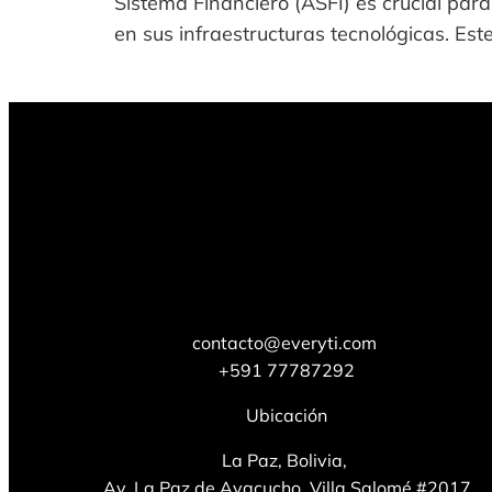
Sistema Financiero (ASFI) es crucial par
en sus infraestructuras tecnológicas. Est
contacto@everyti.com
+591 77787292
Ubicación
La Paz, Bolivia,
Av. La Paz de Ayacucho, Villa Salomé #2017