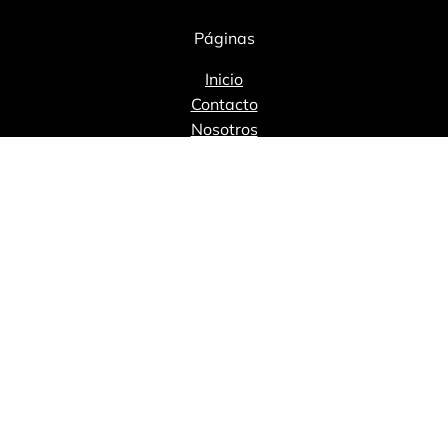
Páginas
Inicio
Contacto
Nosotros
Servicios
Blog
FAQ
© 2024 Every TI. Todos los derechos reservados.
de Privacidad
·
Términos y Condiciones
·
Política de 