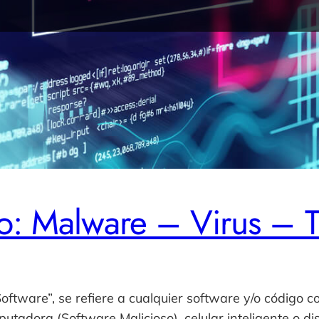
so: Malware – Virus – 
tware”, se refiere a cualquier software y/o código co
tadora (Software Malicioso), celular inteligente o di