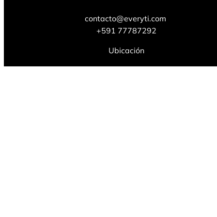
contacto@everyti.com
+591 77787292
Ubicación
La Paz, Bolivia,
Av. La Paz de Ayacucho, Villa Salomé #2017
Aviso 