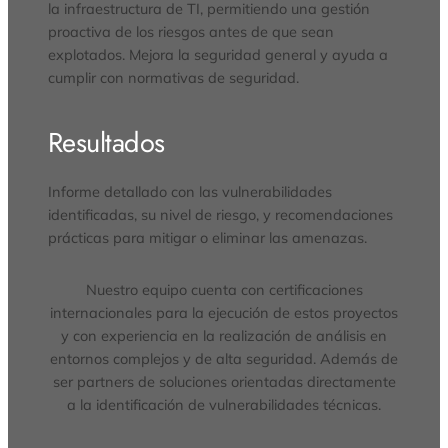
la infraestructura de TI, permitiendo una gestión
proactiva de los riesgos antes de que sean
explotados. Mejora la seguridad general y ayuda a
cumplir con normativas de seguridad.
Resultados
Informe detallado con las vulnerabilidades
identificadas, su nivel de riesgo, y recomendaciones
prácticas para mitigar o eliminar las amenazas.
Nuestro equipo cuenta con certificaciones
internacionales para la ejecución de estos proyectos
y con experiencia en la realización de análisis en
entornos complejos y de alta seguridad. Además de
ser partners de soluciones orientadas directamente
a la identificación de vulnerabilidades técnicas.